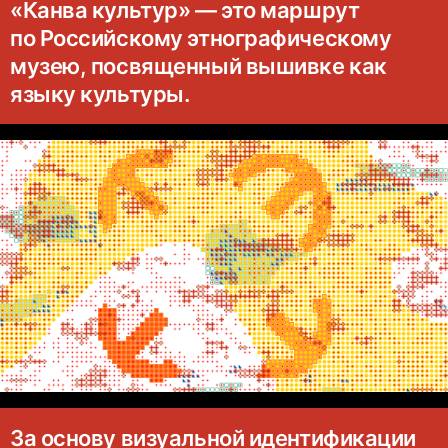
«Канва культур» — это маршрут
по Российскому этнографическому
музею, посвященный вышивке как
языку культуры.
За основу визуальной идентификации