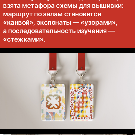
взята метафора схемы для вышивки:
маршрут по залам становится
«канвой», экспонаты — «узорами»,
а последовательность изучения —
«стежками».