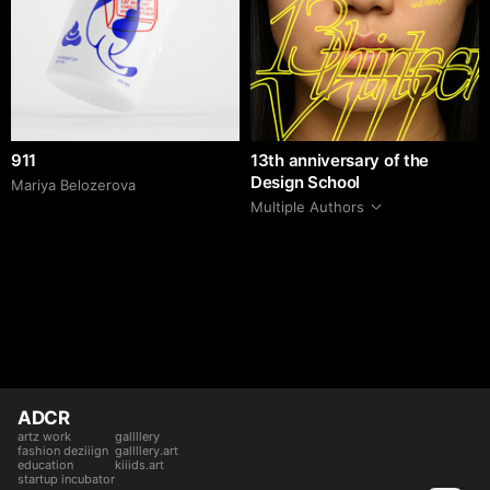
911
13th anniversary of the
Design School
Mariya Belozerova
Multiple Authors
ADCR
artz work
gallllery
fashion deziiign
gallllery.art
education
kiiids.art
startup incubator