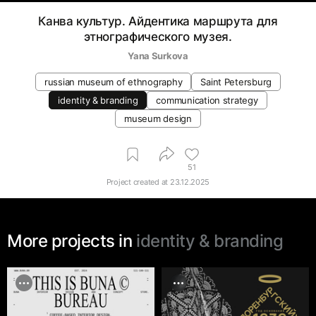
Канва культур. Айдентика маршрута для
этнографического музея.
Yana Surkova
russian museum of ethnography
Saint Petersburg
identity & branding
communication strategy
museum design
51
Project created at
23.12.2025
More projects in
identity & branding