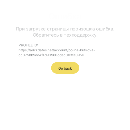
Ошибка
При загрузке страницы произошла ошибка.
Обратитесь в техподдержку.
PROFILE ID:
https://adcr.dafes.net/account/polina-kutkova-
cc0758b9dd4f4d90960cdac0b3fa095e
Go back