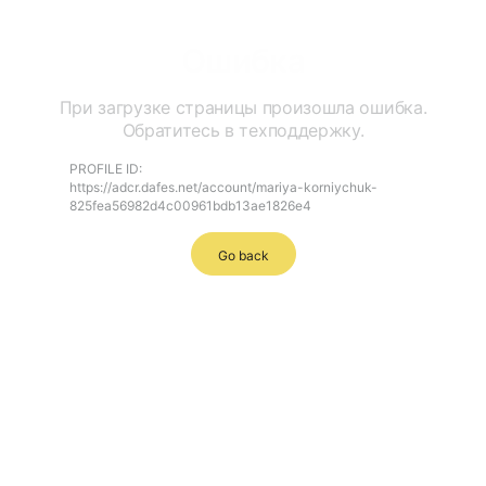
Ошибка
При загрузке страницы произошла ошибка.
Обратитесь в техподдержку.
PROFILE ID:
https://adcr.dafes.net/account/mariya-korniychuk-
825fea56982d4c00961bdb13ae1826e4
Go back