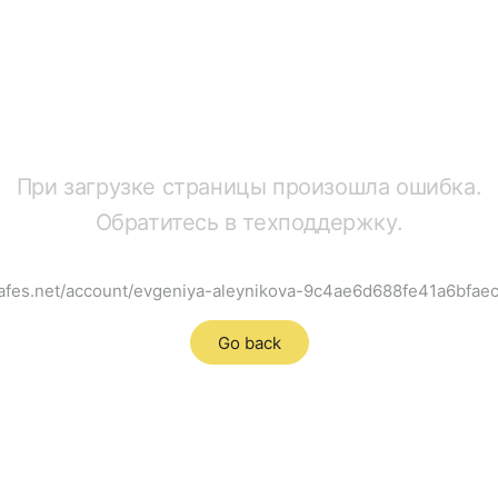
Ошибка
При загрузке страницы произошла ошибка.
Обратитесь в техподдержку.
.dafes.net/account/evgeniya-aleynikova-9c4ae6d688fe41a6bfa
Go back