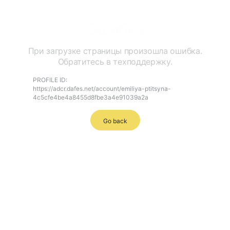
Ошибка
При загрузке страницы произошла ошибка.
Обратитесь в техподдержку.
PROFILE ID:
https://adcr.dafes.net/account/emiliya-ptitsyna-
4c5cfe4be4a8455d8fbe3a4e91039a2a
Go back