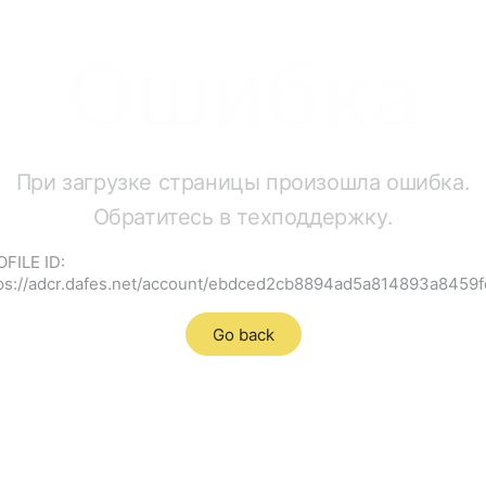
Ошибка
При загрузке страницы произошла ошибка.
Обратитесь в техподдержку.
FILE ID:
ps://adcr.dafes.net/account/ebdced2cb8894ad5a814893a8459
Go back