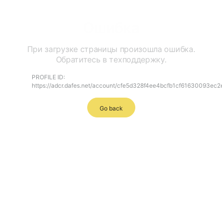
Ошибка
При загрузке страницы произошла ошибка.
Обратитесь в техподдержку.
PROFILE ID:
https://adcr.dafes.net/account/cfe5d328f4ee4bcfb1cf61630093ec2
Go back