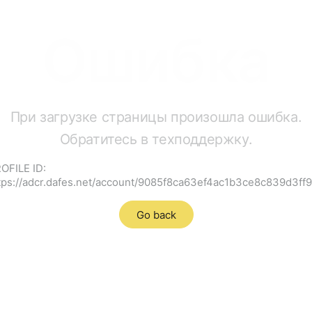
Ошибка
При загрузке страницы произошла ошибка.
Обратитесь в техподдержку.
OFILE ID:
tps://adcr.dafes.net/account/9085f8ca63ef4ac1b3ce8c839d3ff
Go back