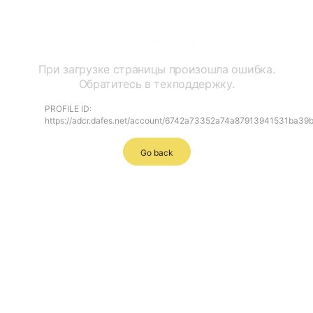
Ошибка
При загрузке страницы произошла ошибка.
Обратитесь в техподдержку.
PROFILE ID:
https://adcr.dafes.net/account/6742a73352a74a87913941531ba39
Go back