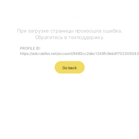
Ошибка
При загрузке страницы произошла ошибка.
Обратитесь в техподдержку.
PROFILE ID:
https://adcr.dafes.net/account/6485cc2dbc1249fc9eb4f70230934
Go back