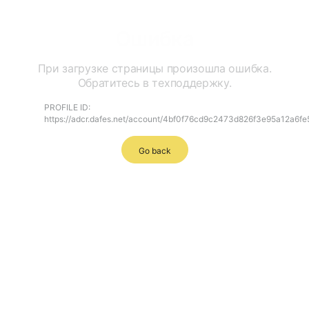
Ошибка
При загрузке страницы произошла ошибка.
Обратитесь в техподдержку.
PROFILE ID:
https://adcr.dafes.net/account/4bf0f76cd9c2473d826f3e95a12a6fe
Go back