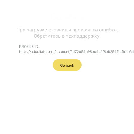
Ошибка
При загрузке страницы произошла ошибка.
Обратитесь в техподдержку.
PROFILE ID:
https://adcr.dafes.net/account/2d72954b98ec441f8eb254f1cffefb6d
Go back