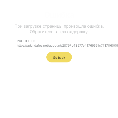
Ошибка
При загрузке страницы произошла ошибка.
Обратитесь в техподдержку.
PROFILE ID:
https://adcr.dafes.net/account/28797b43577e41769551c77170600
Go back