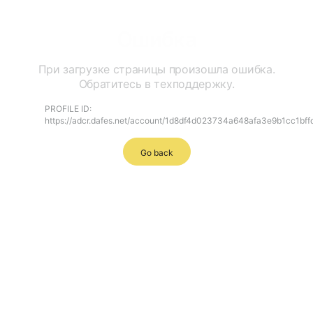
Ошибка
При загрузке страницы произошла ошибка.
Обратитесь в техподдержку.
PROFILE ID:
https://adcr.dafes.net/account/1d8df4d023734a648afa3e9b1cc1bff
Go back