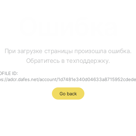
Ошибка
При загрузке страницы произошла ошибка.
Обратитесь в техподдержку.
FILE ID:
ps://adcr.dafes.net/account/1d7481e340d04633a8715952cded
Go back