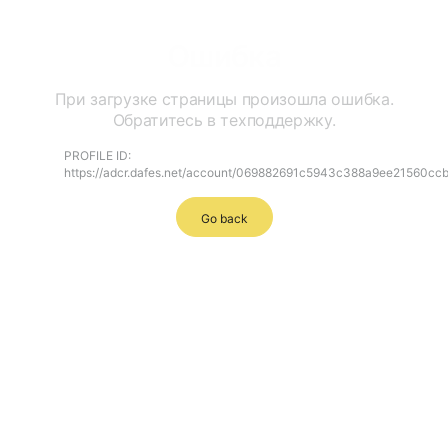
Ошибка
При загрузке страницы произошла ошибка.
Обратитесь в техподдержку.
PROFILE ID:
https://adcr.dafes.net/account/069882691c5943c388a9ee21560cc
Go back