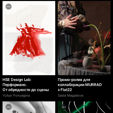
HSE Design Lab:
Промо-ролик для
Перформанс.
коллаборации MURRAD
От обрядности до сцены
x Flat22
Yuliya Tronyagina
Saida Magadova