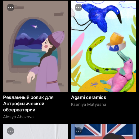
Рекламный ролик для
Agami ceramics
Астрофизической
Kseniya Matyusha
обсерватории
Alesya Abazova