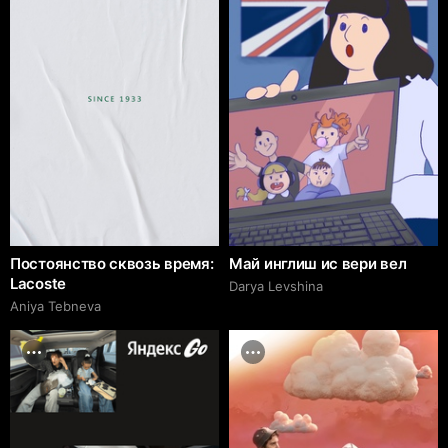
Постоянство сквозь время:
Май инглиш ис вери вел
Lacoste
Darya Levshina
Aniya Tebneva