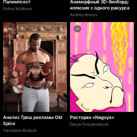
Палимпсест
Анаморфный 3D-билборд:
иллюзия с одного ракурса
Polina Kotikova
Andrey Kretov
Анализ Треш рекламы Old
Ресторан «Nagoya»
Spice
Darya Ovsyannikova
Yaroslava Kozlyuk