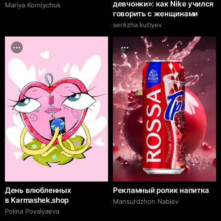
девчонки»: как Nike учился
Mariya Korniychuk
говорить с женщинами
serézha kutlyev
День влюбленных
Рекламный ролик напитка
в Karmashek.shop
Mansurdzhon Nabiev
Polina Povalyaeva