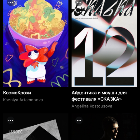
КосмоКрохи
Айдентика и моушн для
фестиваля «СКАЗКА»
Kseniya Artamonova
Angelina Kostousova