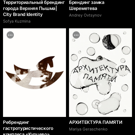
Территориальный брендинг
Брендинг замка
города Верхняя Пышма|
Шереметева
City Brand Identity
Andrey Ovtsynov
Sofya Kuzmina
Ребрендинг
АРХИТЕКТУРА ПАМЯТИ
гастротуристического
Mariya Geraschenko
комплеса ‭«Курцево»