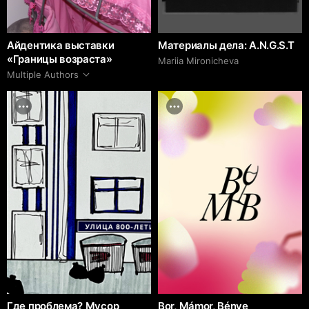
Айдентика выставки
Материалы дела: A.N.G.S.T
«Границы возраста»
Mariia Mironicheva
Multiple Authors
Где проблема? Мусор
Bor, Mámor, Bénye