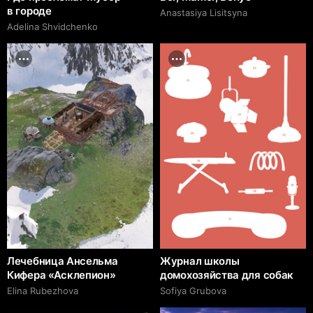
в городе
Anastasiya Lisitsyna
Adelina Shvidchenko
Лечебница Ансельма
Журнал школы
Кифера «Асклепион»
домохозяйства для собак
Elina Rubezhova
Sofiya Grubova