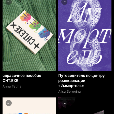
справочное пособие
Путеводитель по центру
CHT.EXE
реинкарнации
«Иммортель»
Anna Tetina
Alisa Seregina