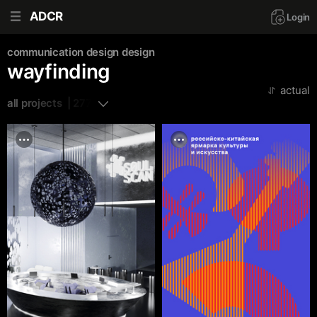
ADCR
Login
communication design
design
wayfinding
actual
all projects  | 277