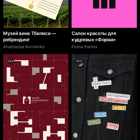
Музей вина Тбилиси —
Салон красоты для
ребрендинг
кудрявых «Форма»
Anastasiya Kornienko
Polina Panina