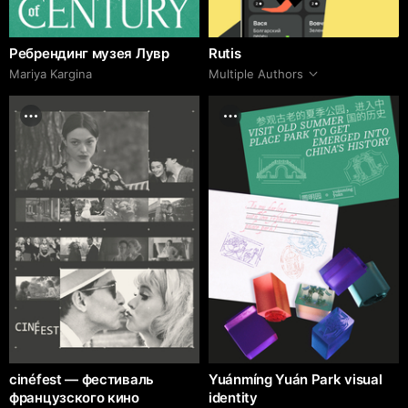
Ребрендинг музея Лувр
Rutis
Mariya Kargina
Multiple Authors
cinéfest — фестиваль
Yuánmíng Yuán Park visual
французского кино
identity