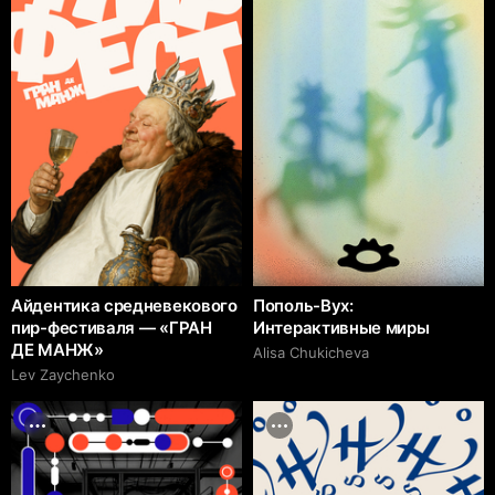
Айдентика средневекового
Пополь-Вух:
пир-фестиваля — «ГРАН
Интерактивные миры
ДЕ МАНЖ»
Alisa Chukicheva
Lev Zaychenko