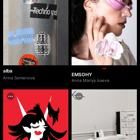
alba
EMSOHY
Arina Semenova
Anna Mariya Isaeva