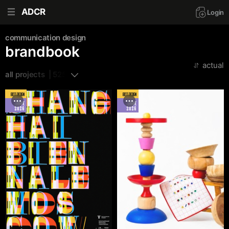
ADCR
Login
communication design
brandbook
actual
all projects  | 525
BEST DESIGN
BEST DESIGN
JUNE
JUNE
2026
2026