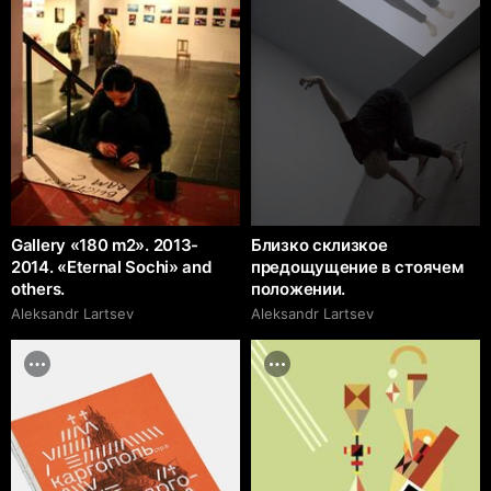
Gallery «180 m2». 2013-
Близко склизкое
2014. «Eternal Sochi» and
предощущение в стоячем
others.
положении.
Аleksandr Lartsev
Аleksandr Lartsev