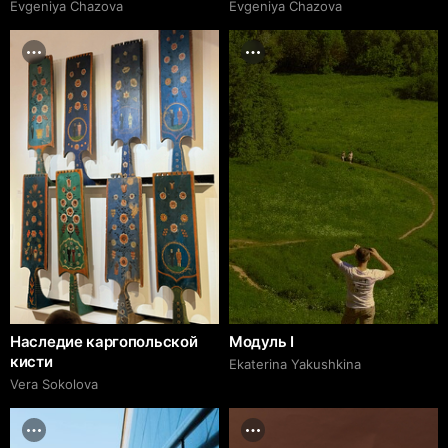
Evgeniya Chazova
Evgeniya Chazova
Наследие каргопольской
Модуль I
кисти
Ekaterina Yakushkina
Vera Sokolova