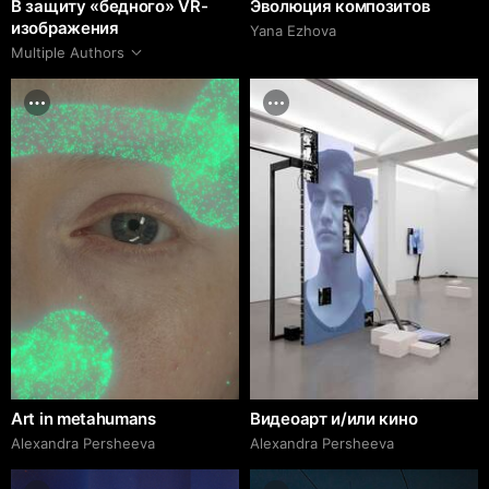
В защиту «бедного» VR-
Эволюция композитов
изображения
Yana Ezhova
Multiple Authors
Art in metahumans
Видеоарт и/или кино
Alexandra Persheeva
Alexandra Persheeva