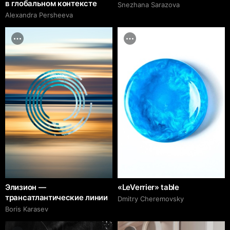
в глобальном контексте
Snezhana Sarazova
Alexandra Persheeva
Элизион —
«LeVerrier» table
трансатлантические линии
Dmitry Cheremovsky
Boris Karasev