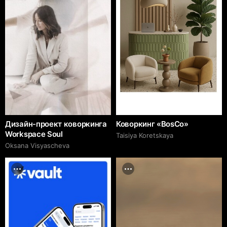
Дизайн-проект коворкинга
Коворкинг «BosCo»
Workspace Soul
Taisiya Koretskaya
Oksana Visyascheva