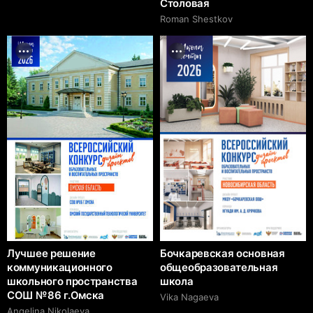
Столовая
Roman Shestkov
Лучшее решение
Бочкаревская основная
коммуникационного
общеобразовательная
школьного пространства
школа
СОШ № 86 г.Омска
Vika Nagaeva
Angelina Nikolaeva