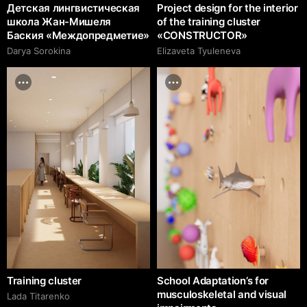
Детская лингвистическая
Project design for the interior
школа Жан-Мишеля
of the training cluster
Баския «Междопредметие»
«CONSTRUCTOR»
Darya Sorokina
Elizaveta Tyuleneva
Training cluster
School Adaptation’s for
musculoskeletal and visual
Lada Titarenko