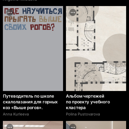
Путеводитель по школе
Альбом чертежей
скалолазания для горных
по проекту учебного
коз «Выше рогов».
кластера
Anna Kurleeva
Polina Pustovarova