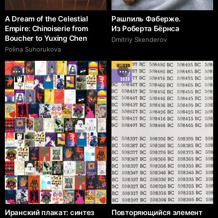
A Dream of the Celestial
Рашпиль Фаберже.
Empire: Chinoiserie from
Из Роберта Бёрнса
Boucher to Yuxing Chen
Dmitriy Skenderov
Polina Suhorukova
BEST DESIGN
MAY
2026
Иранский плакат: синтез
Повторяющийся элемент