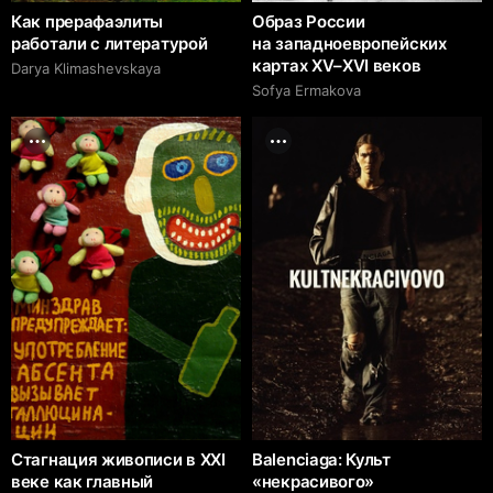
Как прерафаэлиты
Образ России
работали с литературой
на западноевропейских
картах XV–XVI веков
Darya Klimashevskaya
Sofya Ermakova
Стагнация живописи в XXI
Balenciaga: Культ
веке как главный
«некрасивого»