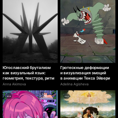
Югославский брутализм
Гротескные деформации
как визуальный язык:
и визуализация эмоций
геометрия, текстура, ритм
в анимации Текса Эйвери
Anna Akimova
Adelina Agisheva