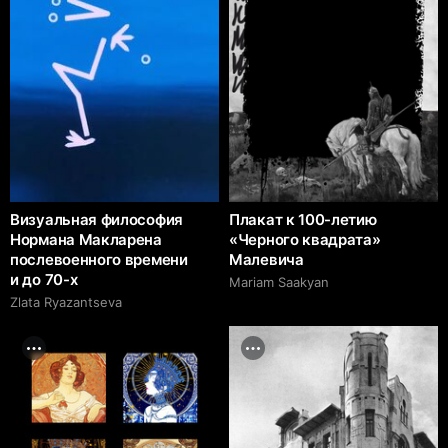
Визуальная философия
Плакат к 100-летию
Нормана Макларена
«Черного квадрата»
послевоенного времени
Малевича
и до 70-х
Mariam Saakyan
Zlata Ryazantseva