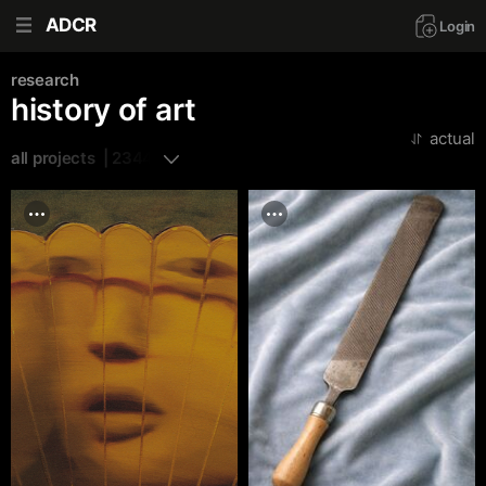
ADCR
Login
research
history of art
actual
all projects  | 2344