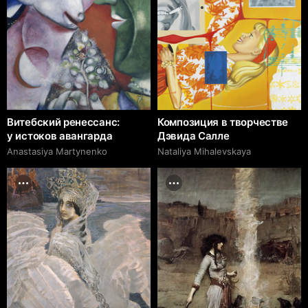
Витебский ренессанс:
Композиция в творчестве
у истоков авангарда
Дэвида Салле
Anastasiya Martynenko
Nataliya Mihalevskaya