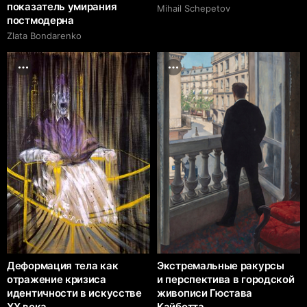
показатель умирания
Mihail Schepetov
постмодерна
Zlata Bondarenko
Деформация тела как
Экстремальные ракурсы
отражение кризиса
и перспектива в городской
идентичности в искусстве
живописи Гюстава
XX века
Кайботта