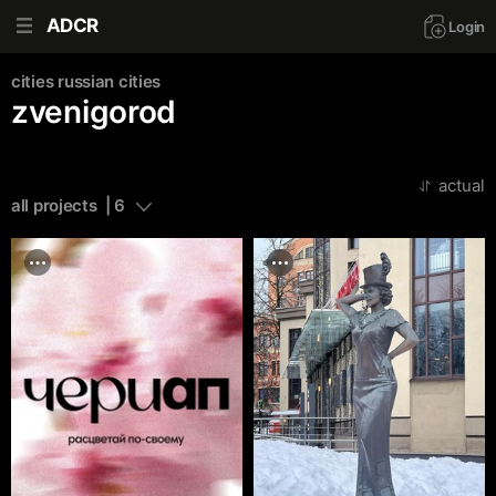
ADCR
Login
cities
russian cities
zvenigorod
actual
all projects  | 6