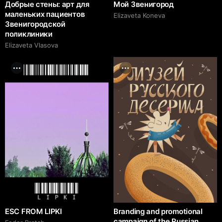
Добрые стены: арт для
Мой Звенигород
маленьких пациентов
Elizaveta Koneva
Звенигородской
поликлиники
Elizaveta Vlasova
ESC FROM LIPKI
Branding and promotional
campaign of the Russian