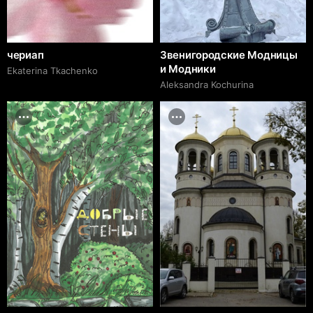
чериап
Звенигородские Модницы
и Модники
Ekaterina Tkachenko
Aleksandra Kochurina