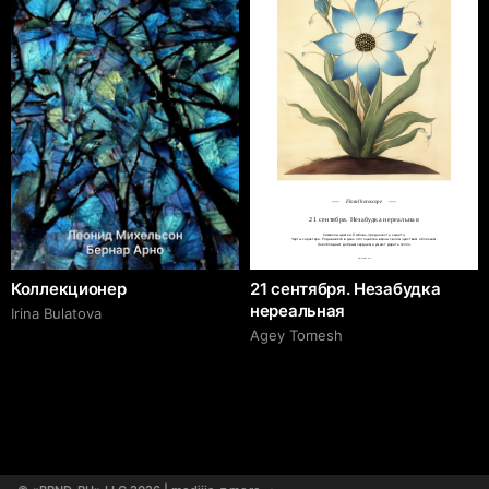
Floral horoscope
21 сентября. Незабудка нереальная
Символы цветка: Любовь, преданность, защита.

Черты характера: Родившиеся в день этого цветка верны своим чувствам и близким.

Они обладают добрым сердцем и умеют дарить тепло.
adcr.dafes.net
Коллекционер
21 сентября. Незабудка
нереальная
Irina Bulatova
Agey Tomesh