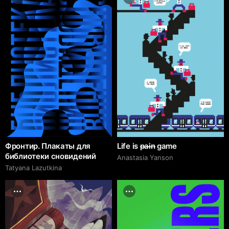
Фронтир. Плакаты для
Life is p̶a̶i̶n̶ game
библиотеки сновидений
Anastasia Yanson
Tatyana Lazutkina