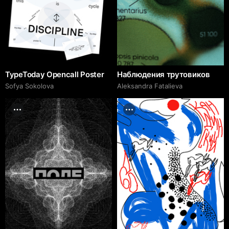
TypeToday Opencall Poster
Наблюдения трутовиков
Sofya Sokolova
Aleksandra Fatalieva