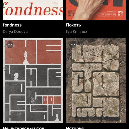
fondness
Похоть
Darya Dedova
Ilya Krimnuz
Не интересный фон,
История