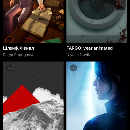
Шлейф. Финал
FARGO: year animated
Darya Popugaeva
Ulyana Novik