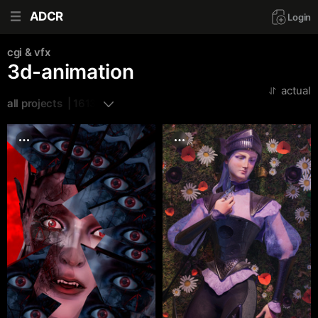
ADCR
Login
cgi & vfx
3d-animation
actual
all projects  | 1613