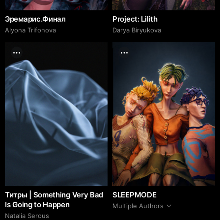
Эремарис.Финал
Project: Lilith
Alyona Trifonova
Darya Biryukova
Титры | Something Very Bad
SLEEPMODE
Is Going to Happen
Multiple Authors
Natalia Serous