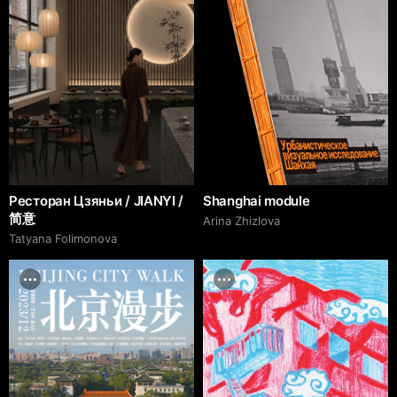
Ресторан Цзяньи / JIANYI /
Shanghai module
简意
Arina Zhizlova
Tatyana Folimonova