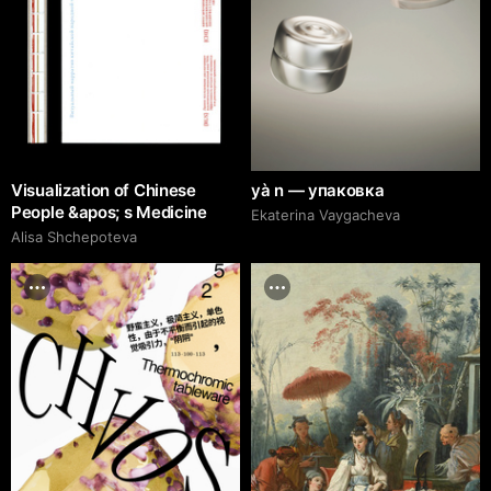
Visualization of Chinese
yà n — упаковка
People &apos; s Medicine
Ekaterina Vaygacheva
Alisa Shchepoteva