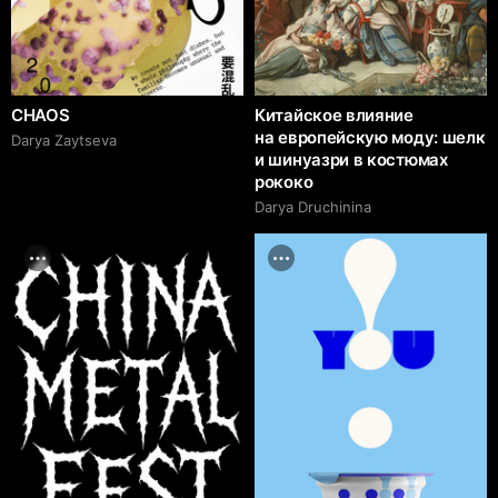
CHAOS
Китайское влияние
на европейскую моду: шелк
Darya Zaytseva
и шинуазри в костюмах
рококо
Darya Druchinina