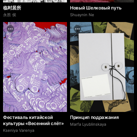
临时居所
Новый Шелковый путь
永胜 侯
Shuaynin Ne
Фестиваль китайской
Принцип подражания
культуры «Весенний слёт»
Marfa Lyublinskaya
Kseniya Varenya