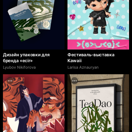
Дизайн упаковки для
Фестиваль-выставка
бренда «ecir»
Kawaii
Lyubov Nikiforova
Larisa Aznauryan