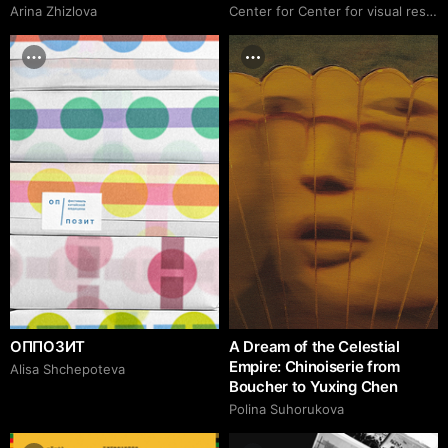
Arina Zhizlova
Center for Center for visual research
ОППОЗИТ
A Dream of the Celestial
Empire: Chinoiserie from
Alisa Shchepoteva
Boucher to Yuxing Chen
Polina Suhorukova