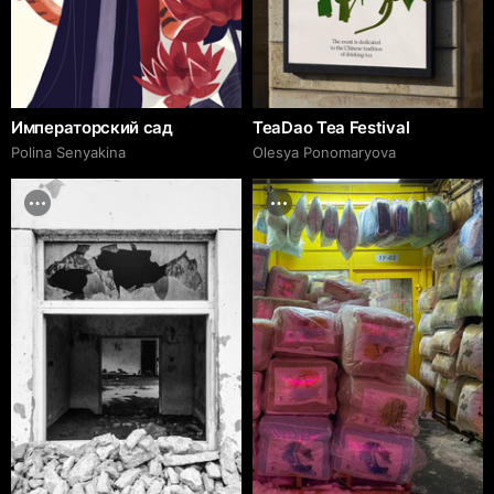
Императорский сад
TeaDao Tea Festival
Polina Senyakina
Olesya Ponomaryova