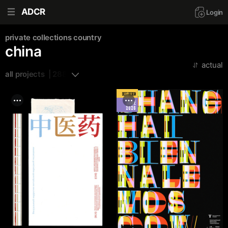
ADCR
Login
private collections
country
china
actual
all projects  | 288
BEST DESIGN
JUNE
2026