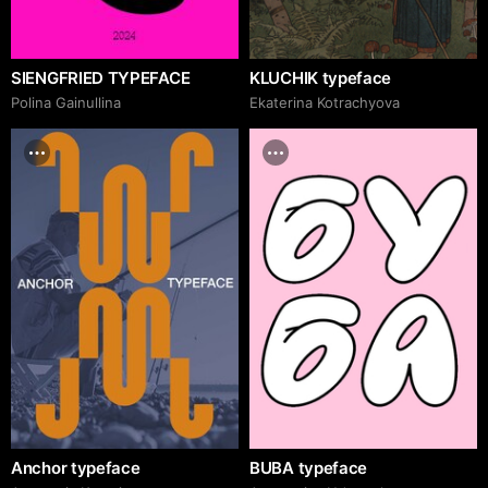
SIENGFRIED TYPEFACE
KLUCHIK typeface
Polina Gainullina
Ekaterina Kotrachyova
Anchor typeface
BUBA typeface