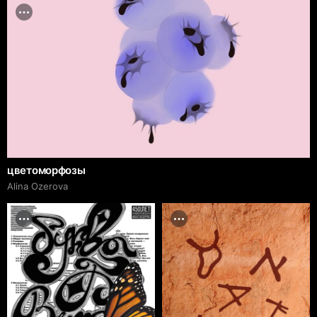
цветоморфозы
Alina Ozerova