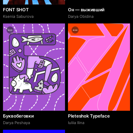
FONT SHOT
Он — выживший
Ksenia Saburova
Darya Obidina
Буквобеговки
Pleteshok Typeface
Darya Peshaya
Iuliia Ilina