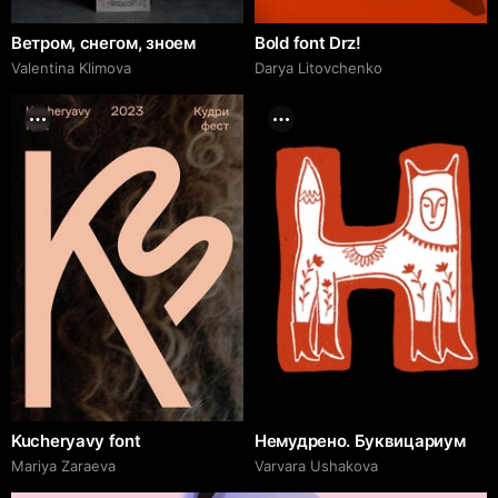
Ветром, снегом, зноем
Bold font Drz!
Valentina Klimova
Darya Litovchenko
Kucheryavy font
Немудрено. Буквицариум
Mariya Zaraeva
Varvara Ushakova