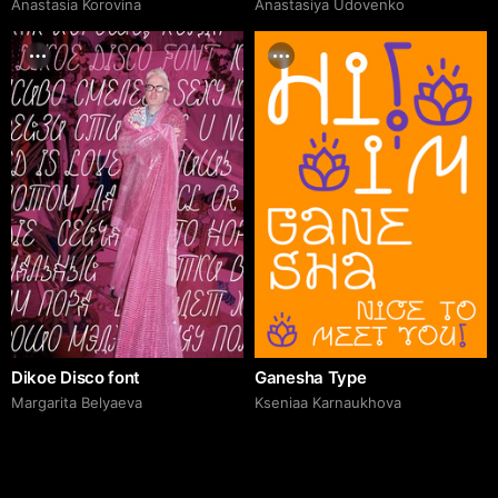
Anastasia Korovina
Anastasiya Udovenko
Dikoe Disco font
Ganesha Type
Margarita Belyaeva
Kseniaa Karnaukhova