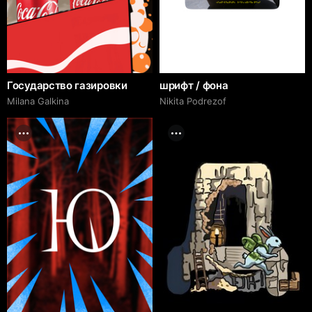
Государство газировки
шрифт / фона
Milana Galkina
Nikita Podrezof