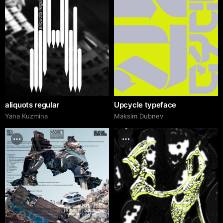
aliquots regular
Upcycle typeface
Yana Kuzmina
Maksim Dubnev