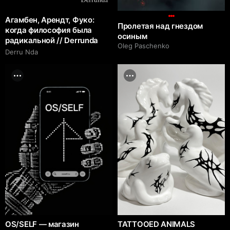
Агамбен, Арендт, Фуко:
Пролетая над гнездом
когда философия была
осиным
радикальной // Derrunda
Oleg Paschenko
Derru Nda
OS/SELF — магазин
TATTOOED ANIMALS