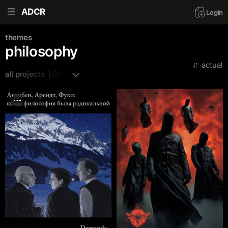
ADCR
Login
themes
philosophy
actual
all projects  | 363