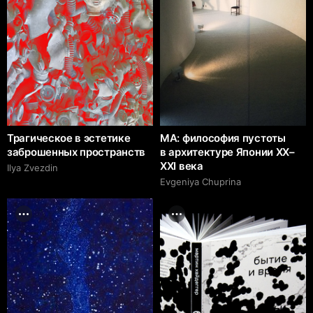
Трагическое в эстетике
МА: философия пустоты
заброшенных пространств
в архитектуре Японии XX–
XXI века
Ilya Zvezdin
Evgeniya Chuprina