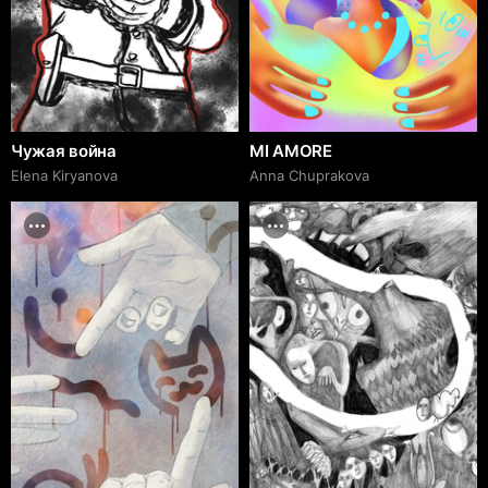
Чужая война
MI AMORE
Elena Kiryanova
Anna Chuprakova