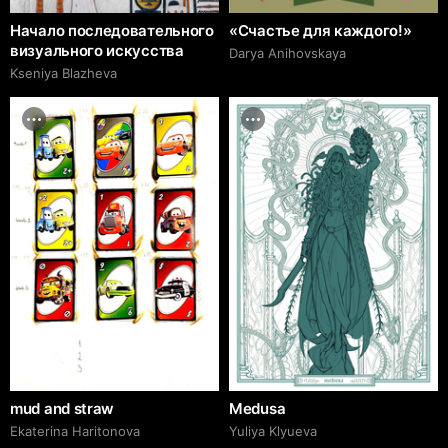
Начало последовательного
«Счастье для каждого!»
визуального искусства
Darya Anihovskaya
Kseniya Blazheva
mud and straw
Medusa
Ekaterina Haritonova
Yuliya Klyueva