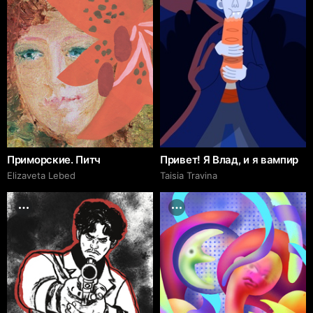
Приморские. Питч
Привет! Я Влад, и я вампир
Elizaveta Lebed
Taisia Travina