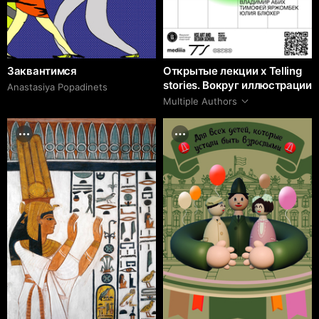
Заквантимся
Открытые лекции х Telling
stories. Вокруг иллюстрации
Anastasiya Popadinets
Multiple Authors