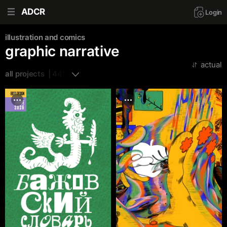
ADCR
Login
illustration and comics
graphic narrative
actual
all projects  | 449
BEST DESIGN
JUNE
2026