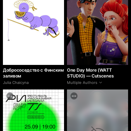
Добрососедство с Финским
One Day More (WATT
заливом
STUDIO) — Cutscenes
Julia Chaicyna
Multiple Authors