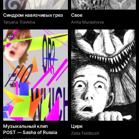
Синдром навязчивых грез
Свое
Tatyana Travkina
Anita Murashova
Музыкальный клип
Цирк
POST — Sasha of Russia
Zlata Feldbush