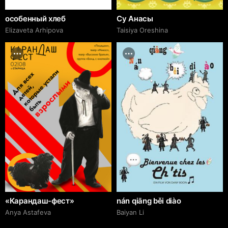
особенный хлеб
Су Анасы
Elizaveta Arhipova
Taisiya Oreshina
«Карандаш-фест»
nán qiāng běi diào
Anya Astafeva
Baiyan Li