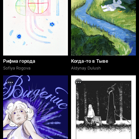
Рифма города
Когда-то в Тыве
Sofiya Rogova
Aldynay Dulush