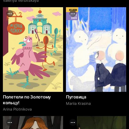
Valeriya Verbitskaya
BEST DESIGN
MARCH
2025
Полетели по Золотому
Пуговица
кольцу!
Mariia Krasina
Arina Plotnikova