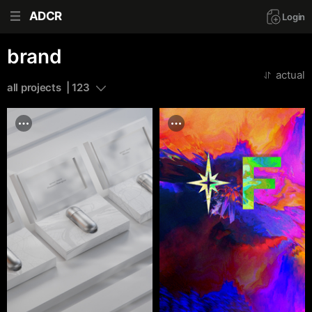
ADCR
Login
brand
actual
all projects  | 123