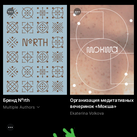
Бренд N⁰rth
Организация медитативных
вечеринок «Мокша»
Multiple Authors
Ekaterina Volkova