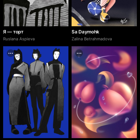
Я — торт
Sa Daymohk
Ruslana Aspieva
Zalina Betrahmadova