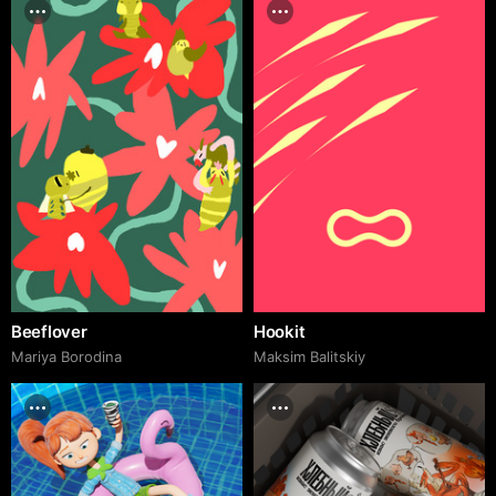
Beeflover
Hookit
Mariya Borodina
Maksim Balitskiy