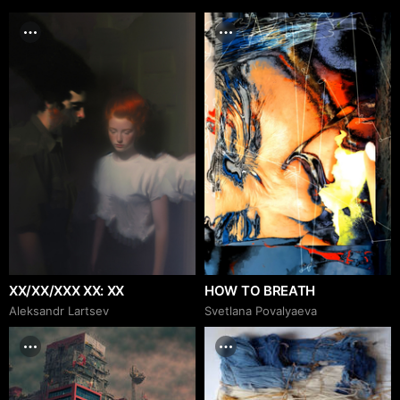
XX/XX/XXX XX: XX
HOW TO BREATH
Аleksandr Lartsev
Svetlana Povalyaeva