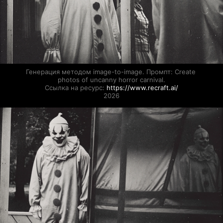
Генерация методом image-to-image. Промпт: Create 
photos of uncanny horror carnival.

Ссылка на ресурс: 
https://www.recraft.ai/
2026