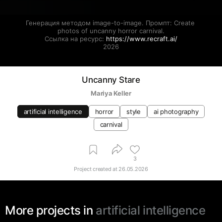
Генерация методом image-to-image. Промпт: Create 
photos of uncanny horror carnival.

Ссылка на ресурс: 
https://www.recraft.ai/
2026
Uncanny Stare
Mariya Keller
artificial intelligence
horror
style
ai photography
carnival
3
Project created at
26.05.2026
More projects in
artificial intelligence