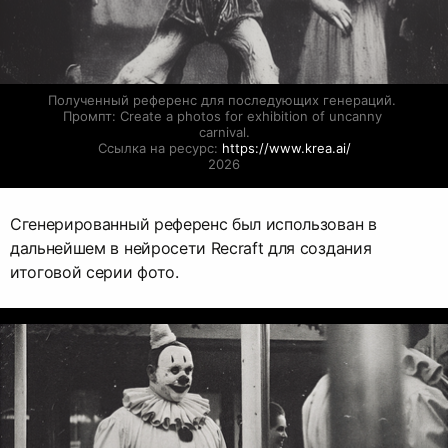
Полученный референс для последующих генераций. 
Промпт: Create a photos for exhibition of uncanny 
carnival.

Ссылка на ресурс: 
https://www.krea.ai/
2026
Сгенерированный референс был использован в
дальнейшем в нейросети Recraft для создания
итоговой серии фото.