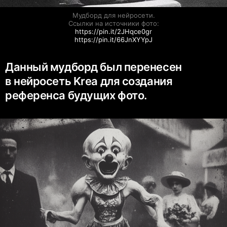
Мудборд для нейросети.

https://pin.it/2JHqce0gr
https://pin.it/66JnXYYpJ
Данный мудборд был перенесен
в нейросеть Krea для создания
референса будущих фото.