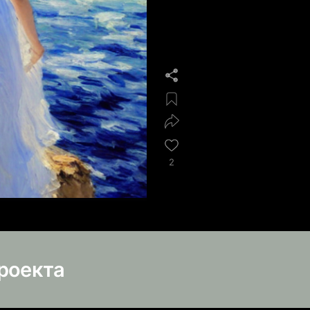
2
роекта