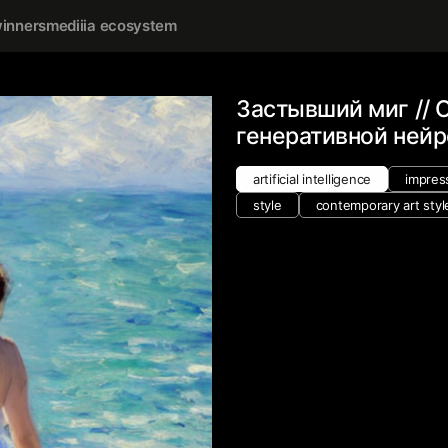
inners
mediiia ecosystem
Застывший миг // 
генеративной ней
artificial intelligence
impres
style
contemporary art styl