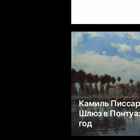
Камиль Писса
Шлюз в Понтуаз
год