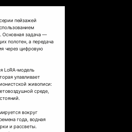
серии пейзажей
использованием
. Основная задача —
их полотен, а передача
ия через цифровую
ая LoRA-модель
которая улавливает
ионистской живописи:
ветовоздушной среде,
стояний.
мируется вокруг
ремена года, водная
рки и рассветы.