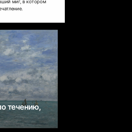
ший миг, в котором
ечатление.
по течению,