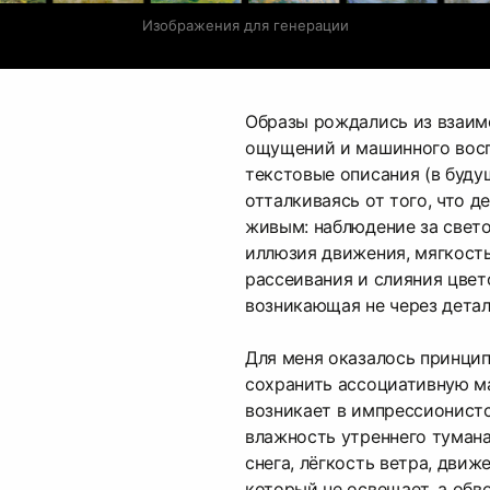
Изображения для генерации
Образы рождались из взаим
ощущений и машинного восп
текстовые описания (в буд
отталкиваясь от того, что 
живым: наблюдение за свето
иллюзия движения, мягкость
рассеивания и слияния цвето
возникающая не через детал
Для меня оказалось принци
сохранить ассоциативную м
возникает в импрессионистс
влажность утреннего тумана
снега, лёгкость ветра, движе
который не освещает, а обво