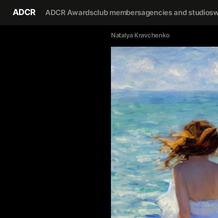
ADCR
ADCR Awards
club members
agencies and studios
w
Natalya Kravchenko