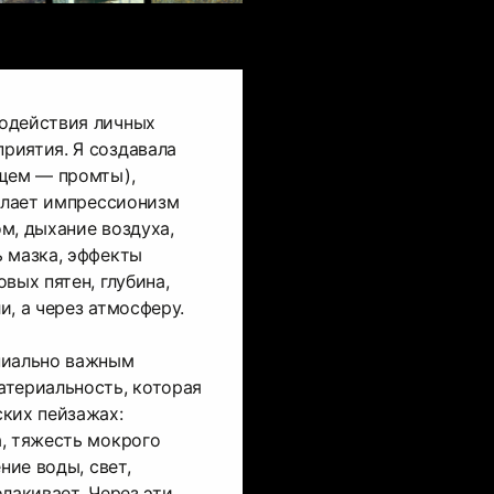
одействия личных
риятия. Я создавала
ущем — промты),
делает импрессионизм
м, дыхание воздуха,
 мазка, эффекты
вых пятен, глубина,
и, а через атмосферу.
пиально важным
атериальность, которая
ких пейзажах:
, тяжесть мокрого
ние воды, свет,
лакивает. Через эти