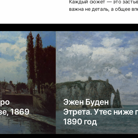
Каждый сюжет — это застыв
важна не деталь, а общее вп
рро
Эжен Буден
е, 1869
Этрета. Утес ниже 
1890 год