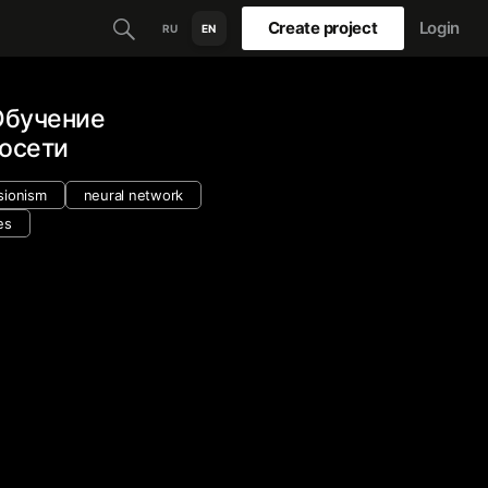
Create project
Login
RU
EN
Обучение
росети
sionism
neural network
es