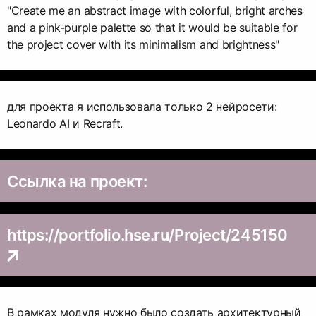
"Create me an abstract image with colorful, bright arches
and a pink-purple palette so that it would be suitable for
the project cover with its minimalism and brightness"
для проекта я использовала только 2 нейросети:
Leonardo AI и Recraft.
Ссылка на проект:
https://portfolio.hse.ru/Project/245150
В рамках модуля нужно было создать архитектурный