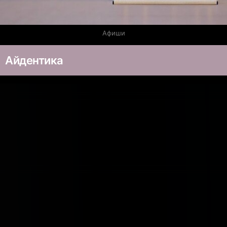
Афиши
Айдентика