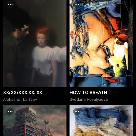
XX/XX/XXX XX: XX
HOW TO BREATH
Аleksandr Lartsev
Svetlana Povalyaeva