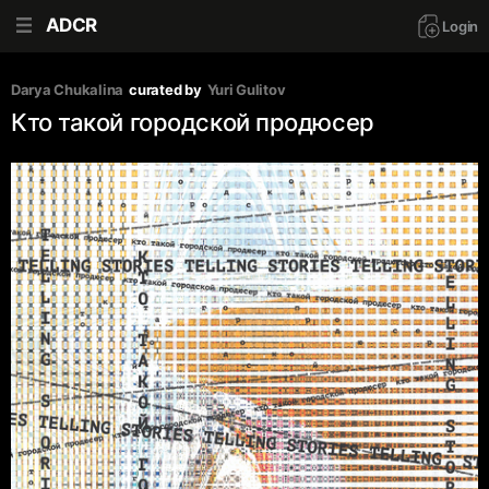
ADCR
Login
Darya Chukalina
curated by
Yuri Gulitov
Кто такой городской продюсер