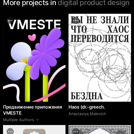
More projects in
digital product design
Продвижение приложения
Haos (dr.-greech.
VMESTE
Anastasiya Malevich
Multiple Authors