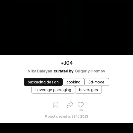
+J04
Nika Balayan
curated by
Grigoriy Hromov
packaging design
cooking
3d-model
beverage packaging
beverages
84
Project created at
28.10.2023