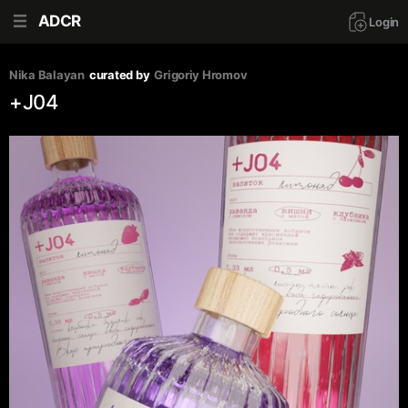
ADCR
Login
Nika Balayan
curated by
Grigoriy Hromov
+J04