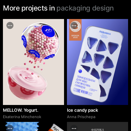
More projects in
packaging design
MELLOW. Yogurt.
Ice candy pack
Ekaterina Minchenok
Anna Prischepa