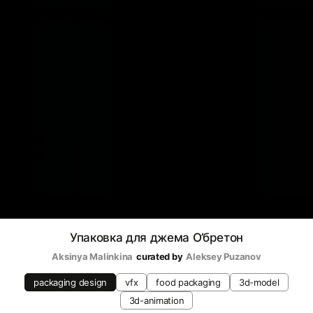
Упаковка для джема О’бретон
Aksinya Malinkina
curated by
Aleksey Puzanov
packaging design
vfx
food packaging
3d-model
3d-animation