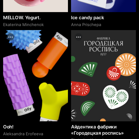
MELLOW. Yogurt.
Ice candy pack
Ekaterina Minchenok
Anna Prischepa
Ooh!
Айдентика фабрики
«Городецкая роспись»
Aleksandra Erofeeva