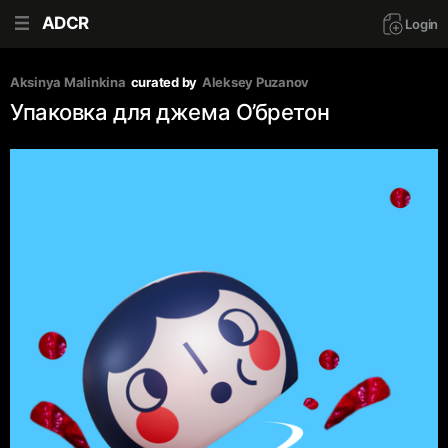
ADCR
Login
Aksinya Malinkina
curated by
Aleksey Puzanov
Упаковка для джема О’бретон