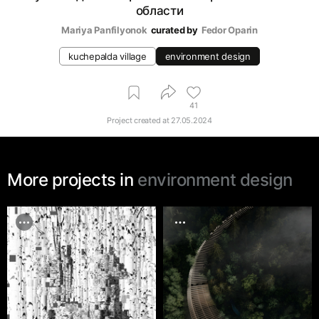
области
Mariya Panfilyonok
curated by
Fedor Oparin
kuchepalda village
environment design
41
Project created at
27.05.2024
More projects in
environment design