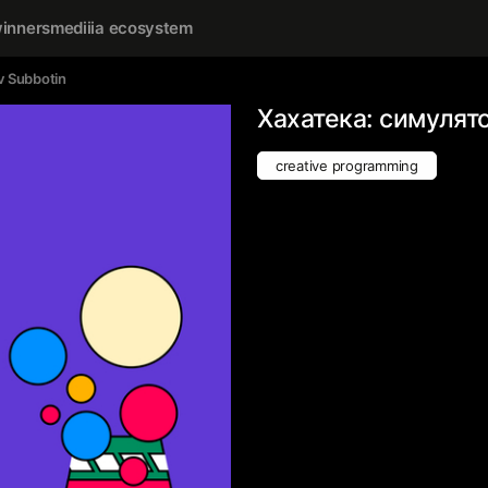
inners
mediiia ecosystem
v Subbotin
Хахатека: симулят
creative programming