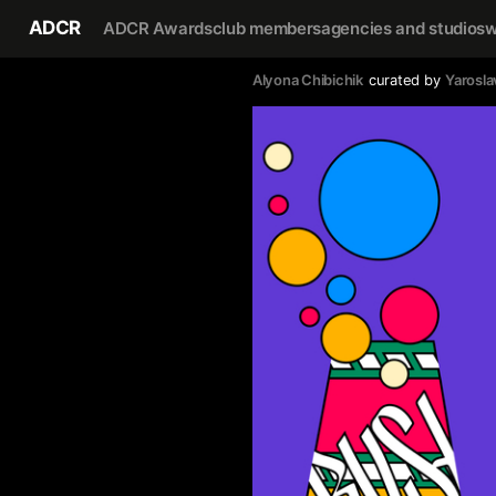
ADCR
ADCR Awards
club members
agencies and studios
w
Alyona Chibichik
curated by
Yarosla