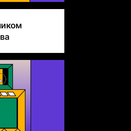
ником
тва