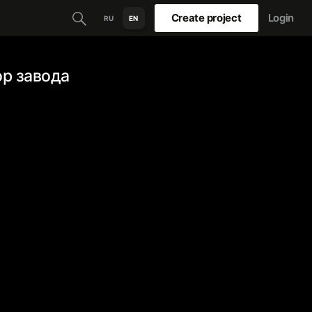
Create project
Login
RU
EN
ор завода