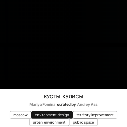
КУСТЫ-КУЛИСЫ
Mariya Fomina
curated by
Andrey Ass
moscow
environment design
territory improvement
urban environment
public space