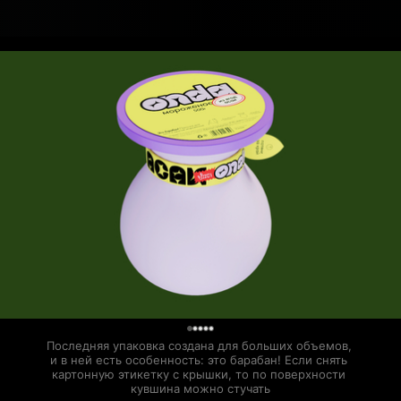
0
Последняя упаковка создана для больших объемов, 
и в ней есть особенность: это барабан! Если снять 
картонную этикетку с крышки, то по поверхности 
кувшина можно стучать