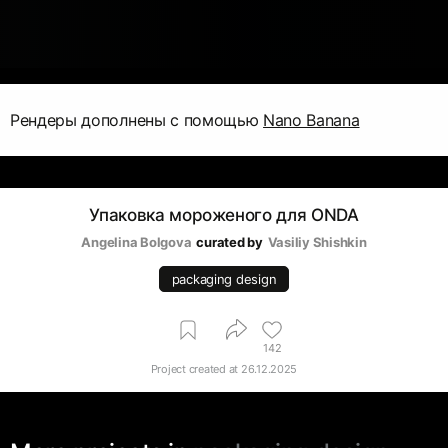
Рендеры дополнены с помощью
Nano Banana
Упаковка мороженого для ONDA
Angelina Bolgova
curated by
Vasiliy Shishkin
packaging design
142
Project created at
26.12.2025