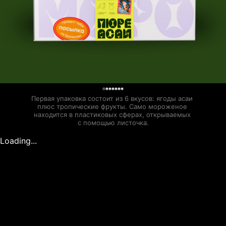
0
Первая упаковка состоит из 6 вкусов: ягоды асаи 
плюс тропические фрукты. Само мороженое 
находится в пластиковых сферах, открываемых 
с помощью листочка.
Loading...