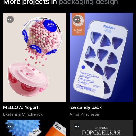
More projects in
packaging design
MELLOW. Yogurt.
Ice candy pack
Ekaterina Minchenok
Anna Prischepa