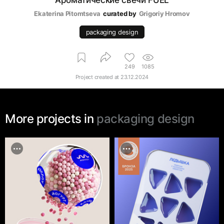
Ароматические свечи FUEL
Ekaterina Pitomtseva
curated by
Grigoriy Hromov
packaging design
249
1085
Project created at
23.12.2024
More projects in
packaging design