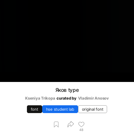
Яков type
Kseniya Trikopa
curated by
Vladimir Anosov
font
hse student lab
original font
48