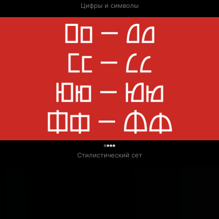
0
Цифры и символы
0
Стилистический сет