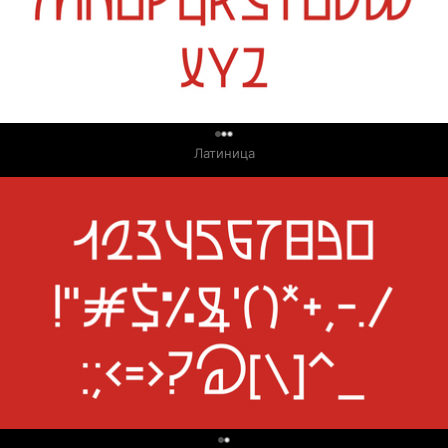
0
Латиница