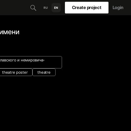
Create project
Login
RU
EN
 имени
лавского и немировича-
theatre poster
theatre