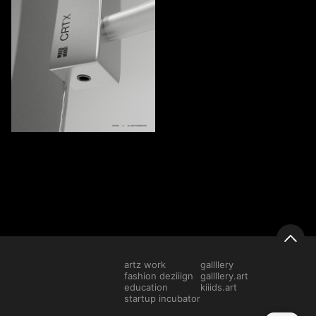
862
Leonid Basargin
artz work
gallllery
fashion deziiign
gallllery.art
education
kiiids.art
startup incubator