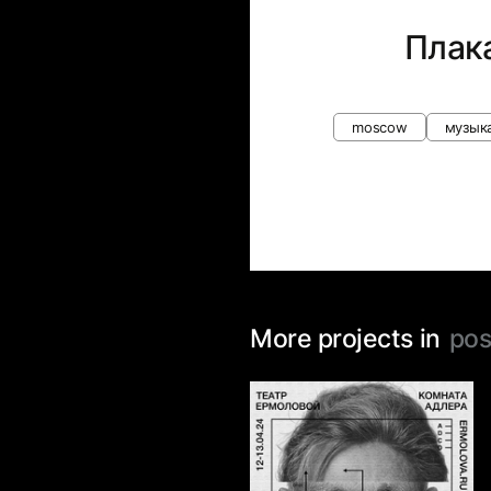
Плак
moscow
музыка
More projects in
pos