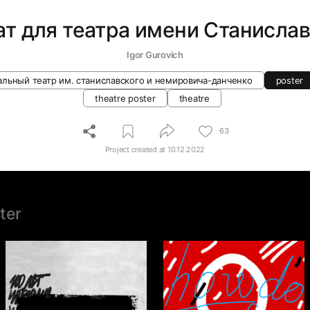
ат для театра имени Станислав
Igor Gurovich
льный театр им. станиславского и немировича-данченко
poster
theatre poster
theatre
63
Project created at
10.12.2022
ter