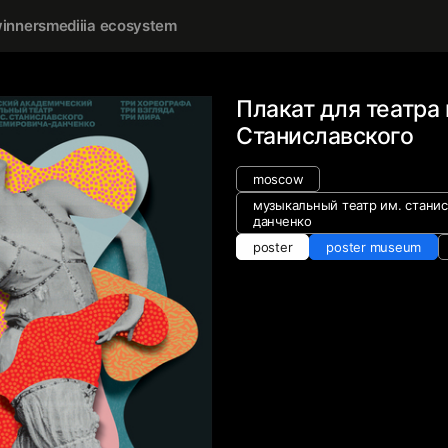
inners
mediiia ecosystem
Плакат для театра
Станиславского
moscow
музыкальный театр им. станис
данченко
poster
poster museum