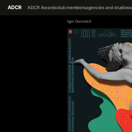
ADCR
ADCR Awards
club members
agencies and studios
w
Igor Gurovich