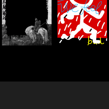
288
152
Mariam Saakyan
Аleksandr Lartsev