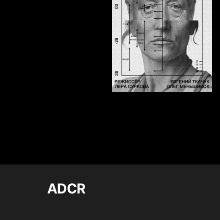
426
Sonia Kim
ADCR