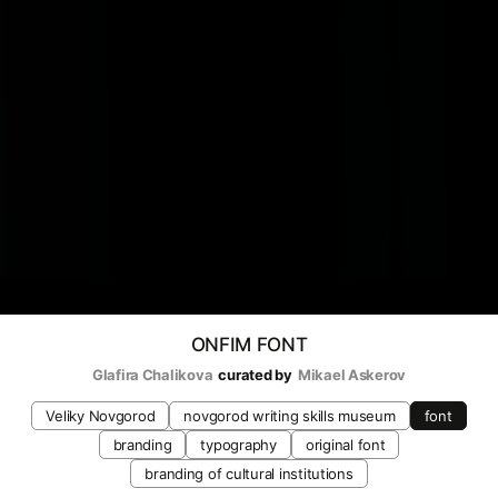
ONFIM FONT
Glafira Chalikova
curated by
Mikael Askerov
Veliky Novgorod
novgorod writing skills museum
font
branding
typography
original font
branding of cultural institutions