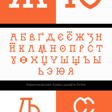
Кириллические буквы шрифта Onfim