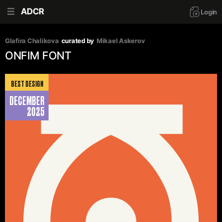
ADCR
Login
Glafira Chalikova
curated by
Mikael Askerov
ONFIM FONT
BEST DESIGN
DECEMBER
2025