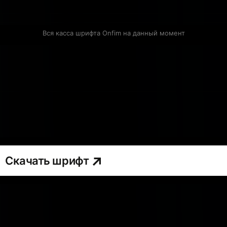
Вся касса шрифта Onfim на данный момент
Скачать шрифт