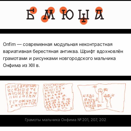
Onfim — современная модульная неконтрастная
вариативная берестяная антиква. Шрифт вдохновлён
грамотами и рисунками новгородского мальчика
Онфима из XIII в.
Грамоты мальчика Онфима № 201, 207, 202