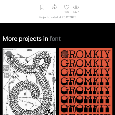
176
1477
Project created at
26.12.2025
More projects in
font