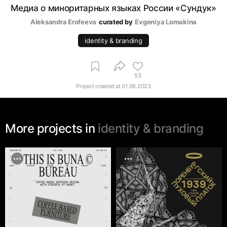
Медиа о миноритарных языках России «Сундук»
Aleksandra Erofeeva
curated by
Evgeniya Lomakina
identity & branding
53
Project created at
01.06.2023
More projects in
identity & branding