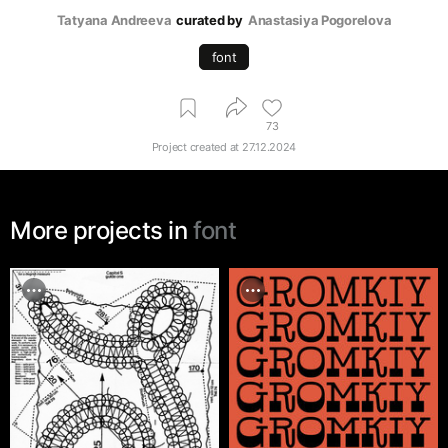
Tatyana Andreeva
curated by
Anastasiya Pogorelova
font
73
Project created at
27.12.2024
More projects in
font