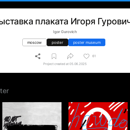
ыставка плаката Игоря Гурови
Igor Gurovich
moscow
poster
poster museum
61
Project created at
05.06.2025
ter