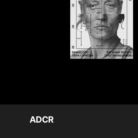
426
Sonia Kim
ADCR