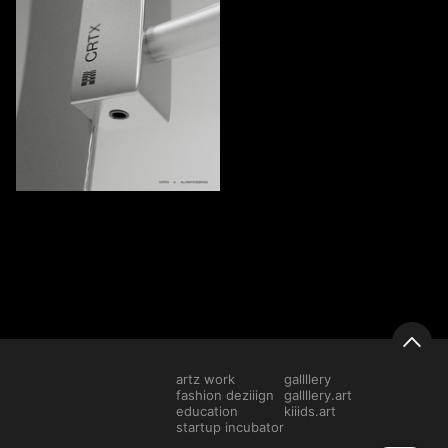
862
Leonid Basargin
artz work
gallllery
fashion deziiign
gallllery.art
education
kiiids.art
startup incubator