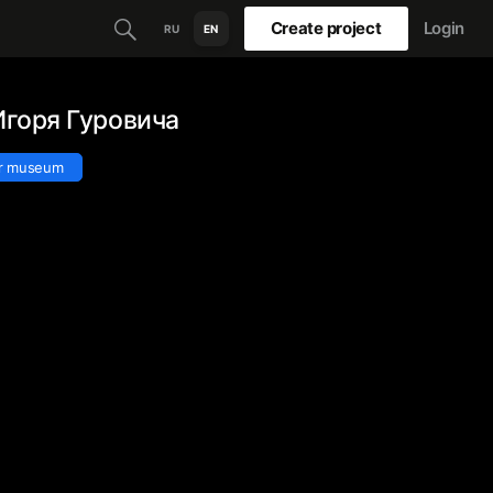
Create project
Login
RU
EN
Игоря Гуровича
r museum