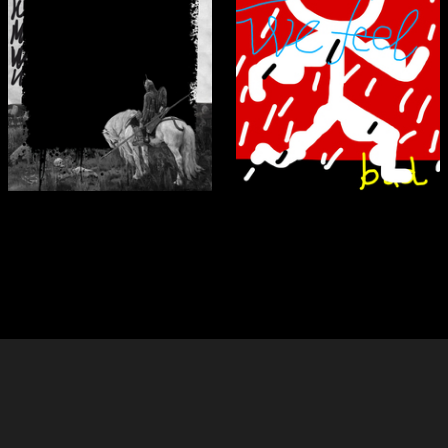
288
152
Mariam Saakyan
Аleksandr Lartsev