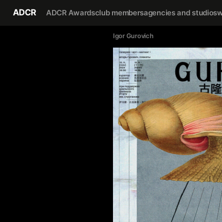
ADCR
ADCR Awards
club members
agencies and studios
w
Igor Gurovich