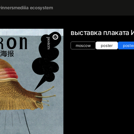
inners
mediiia ecosystem
выставка плаката 
moscow
poster
poste