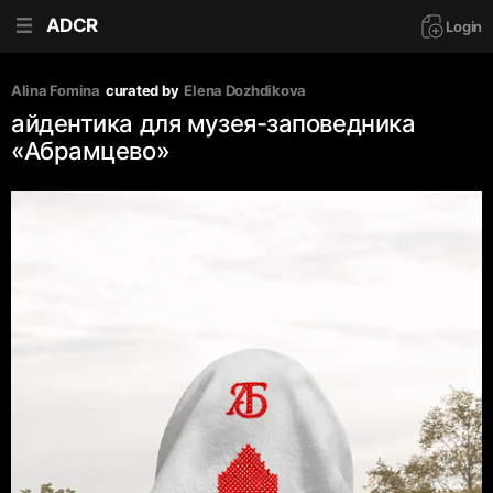
ADCR
Login
Alina Fomina
curated by
Elena Dozhdikova
айдентика для музея-заповедника
«Абрамцево»