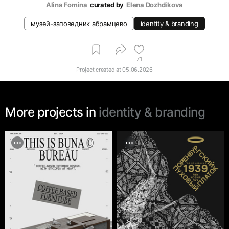
Alina Fomina
curated by
Elena Dozhdikova
музей-заповедник абрамцево
identity & branding
71
Project created at
05.06.2026
More projects in
identity & branding